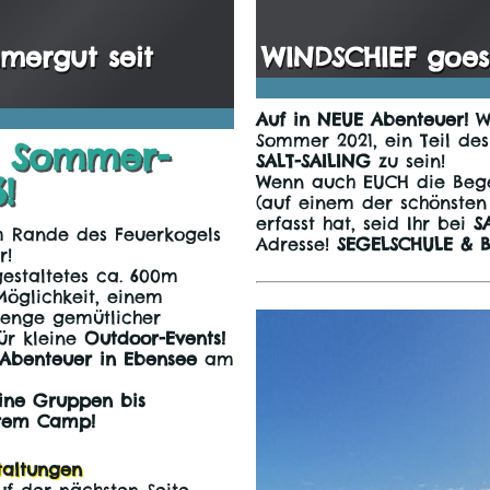
mergut seit
WINDSCHIEF goes 
Auf in NEUE Abenteuer!
Wi
Sommer 2021, ein Teil de
s Sommer-
SALT-SAILING
zu sein!
!
Wenn auch EUCH die Bege
(auf einem der schönsten
erfasst hat, seid Ihr bei
S
am Rande des Feuerkogels
Adresse!
SEGELSCHULE & B
r!
gestaltetes ca. 600m
Möglichkeit, einem
Menge gemütlicher
für kleine
Outdoor-Events!
Abenteuer in Ebensee
am
ine Gruppen bis
erem Camp!
taltungen
f der nächsten Seite,