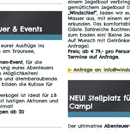
einem Segelboot verbrin
gemütlichem Segelboot (im
„Windschief“
, laden wir e
Wasser aus, mit einem er
erkunden. Das komfortable
uer & Events
Gäste. Zahlreiche Buchte
zum baden ein! (Keine Se
Auf Wunsch mit Getränke
eurer Ausflüge ins
Anfrage).
 am Traunsee,
Preis; ab € 79,- pro Perso
Termine auf Anfrage.
men-Event
, für die
hrung eures Abenteuers
Anfrage an: info@winds
n Möglichkeiten!
see und atemberaubende
bilden die Kulisse für
kogel ist ideal für z.B
NEU! Stellplatz 
mit lustigen Aktionen und
Camp!
imat!
ppen ab 20
Der ultimative
Abenteuer