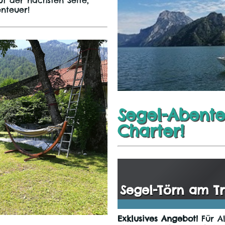
nteuer!
Segel-Abente
Charter!
Segel-Törn am T
Exklusives Angebot!
Für Al