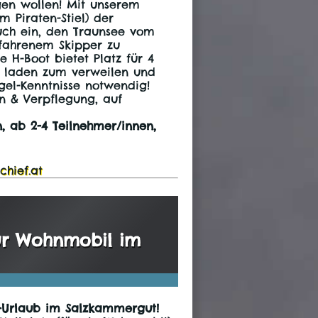
gen wollen! Mit unserem
 Piraten-Stiel) der
uch ein, den Traunsee vom
fahrenem Skipper zu
 H-Boot bietet Platz für 4
n laden zum verweilen und
gel-Kenntnisse notwendig!
n & Verpflegung, auf
n, ab 2-4 Teilnehmer/innen,
chief.at
für Wohnmobil im
-Urlaub im Salzkammergut!