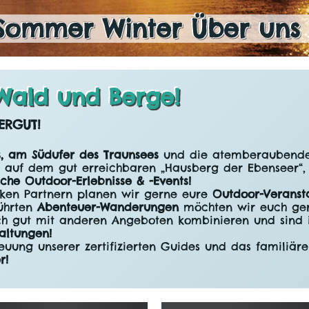
Sommer
Winter
Über uns
Wald und Berge!
ERGUT!
, am Südufer des Traunsees
und die atemberaubende
n auf dem gut erreichbaren „Hausberg der Ebenseer“, 
iche Outdoor-Erlebnisse & -Events!
ken Partnern planen wir gerne eure
Outdoor-Veranst
führten
Abenteuer-Wanderungen
möchten wir euch ger
h gut mit anderen Angeboten kombinieren und sind i
altungen!
reuung unserer zertifizierten Guides und das familiär
r!