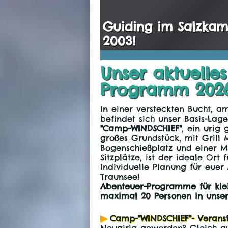
Guiding im Salzkam
2003!
Unser aktuelle
Programm 2026
In einer versteckten Bucht, 
befindet sich unser Basis-Lage
"Camp-WINDSCHIEF"
, ein urig 
großes Grundstück, mit Grill 
Bogenschießplatz und einer 
Sitzplätze, ist der ideale Ort 
Individuelle Planung für euer
Traunsee!
Abenteuer-Programme für kle
maximal 20 Personen in uns
Camp-"WINDSCHIEF"- Verans
Neugirig geworden? Gleich au